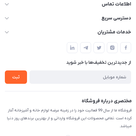
اطلاعات تماس
09165044753
دسترسی سریع
f.davoodi98@yahoo.com
حساب کاربری
خدمات مشتریان
امیدیه - پردیس - کوچه سوم
مجله فروشگاه
قوانین و مقررات
لیست محصولات
حریم خصوصی
درباره ما
از جدید‌ترین تخفیف‌ها با‌ خبر شوید
راهنما
تماس با ما
ثبت
مختصری درباره فروشگاه
فروشگاه ما از سال 99 فعالیت خود را در زمینه عرضه لوازم خانه و آشپزخانه آغاز
کرده است .تمامی محصولات این فروشگاه وارداتی و از بهترین برندهای روز دنیا
میباشد.