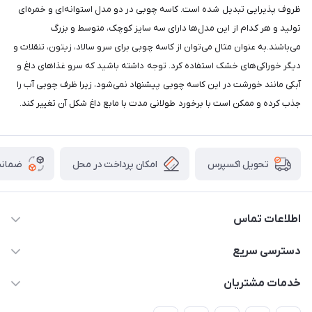
ظروف پذیرایی تبدیل شده است. کاسه چوبی در دو مدل استوانه‌ای و خمره‌ای
تولید و هر کدام از این مدل‌ها دارای سه سایز کوچک، متوسط و بزرگ
می‌باشند.به عنوان مثال می‌توان از کاسه چوبی برای سرو سالاد، زیتون، تنقلات و
دیگر خوراکی‌های خشک استفاده کرد. توجه داشته باشید که سرو غذا‌های داغ و
آبکی مانند خورشت در این کاسه چوبی پیشنهاد نمی‌شود، زیرا ظرف چوبی آب را
جذب کرده و ممکن است با برخورد طولانی مدت با مابع داغ شکل آن تغییر کند.
امکان پرداخت در محل
ضمانت
تحویل اکسپرس
اطلاعات تماس
09165044753
دسترسی سریع
f.davoodi98@yahoo.com
حساب کاربری
خدمات مشتریان
امیدیه - پردیس - کوچه سوم
مجله فروشگاه
قوانین و مقررات