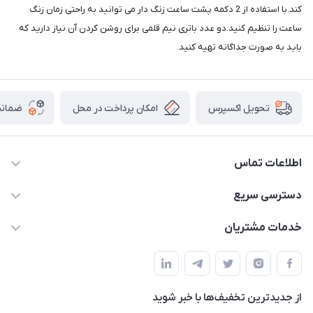
کند.با استفاده از 2 دکمه پشت ساعت زنگ دار می توانید به راحتی زمان زنگ
ساعت را تنظیم کنید.دو عدد باتری نیم قلمی برای روشن کردن آن نیاز دارید که
باید به صورت جداگانه تهیه کنید.
امکان پرداخت در محل
ضمانت
تحویل اکسپرس
اطلاعات تماس
09165044753
دسترسی سریع
f.davoodi98@yahoo.com
حساب کاربری
خدمات مشتریان
امیدیه - پردیس - کوچه سوم
مجله فروشگاه
قوانین و مقررات
لیست محصولات
حریم خصوصی
درباره ما
از جدید‌ترین تخفیف‌ها با‌ خبر شوید
راهنما