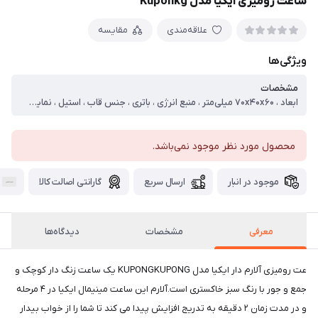
ساعت رومیزی ایکیا مدل Kuponkg
علاقه‌مندی
مقایسه
ویژگی‌ها
مشخصات
ابعاد ، ۷۰x۴۰x۶۰ میلی‌متر ، منبع انرژی ، باتری ، جنس قاب ، استیل ، نمایش زمان ، عدد ، تکنولوژی ساخت ، الکترونیکی (کوارتز) ، نحوه نمایش ، دیجیتال ، سایر توضیحات ، جنس: پلاستیک,پلی‌پروپیلن
محصول مورد نظر موجود نمی‌باشد.
موجود در انبار
ارسال سریع
گارانتی اصالت کالا
معرفی
مشخصات
دیدگاه‌ها
عت رومیزی آلارم دار ایکیا مدل KUPONGKUPONG یک ساعت زنگ دار کوچک و
جمع و جور با رنگ سبز خاکستری است.آلارم این ساعت مینیمال ایکیا در ۴ مرحله
و در مدت زمان ۲ دقیقه به تدریج افزایش پیدا می کند تا شما را از خواب بیدار