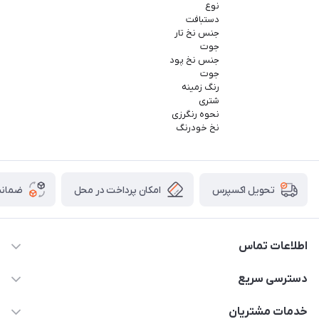
نوع
دستبافت
جنس نخ تار
جوت
جنس نخ پود
جوت
رنگ زمینه
شتری
نحوه رنگرزی
نخ خودرنگ
امکان پرداخت در محل
ضمانت
تحویل اکسپرس
اطلاعات تماس
09165044753
دسترسی سریع
f.davoodi98@yahoo.com
حساب کاربری
خدمات مشتریان