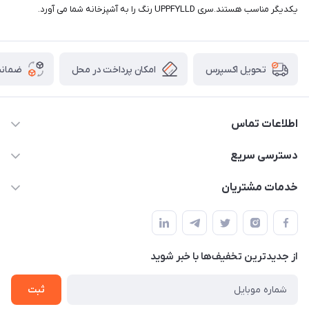
یکدیگر مناسب هستند.سری UPPFYLLD رنگ را به آشپزخانه شما می آورد.
امکان پرداخت در محل
ضمانت
تحویل اکسپرس
اطلاعات تماس
09165044753
دسترسی سریع
f.davoodi98@yahoo.com
حساب کاربری
خدمات مشتریان
امیدیه - پردیس - کوچه سوم
مجله فروشگاه
قوانین و مقررات
لیست محصولات
حریم خصوصی
درباره ما
از جدید‌ترین تخفیف‌ها با‌ خبر شوید
راهنما
تماس با ما
ثبت