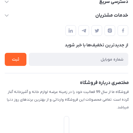
09165044753
دسترسی سریع
f.davoodi98@yahoo.com
حساب کاربری
خدمات مشتریان
امیدیه - پردیس - کوچه سوم
مجله فروشگاه
قوانین و مقررات
لیست محصولات
حریم خصوصی
درباره ما
از جدید‌ترین تخفیف‌ها با‌ خبر شوید
راهنما
تماس با ما
ثبت
مختصری درباره فروشگاه
فروشگاه ما از سال 99 فعالیت خود را در زمینه عرضه لوازم خانه و آشپزخانه آغاز
کرده است .تمامی محصولات این فروشگاه وارداتی و از بهترین برندهای روز دنیا
میباشد.