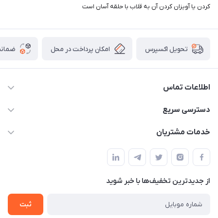
کردن یا آویزان کردن آن به قلاب با حلقه آسان است
امکان پرداخت در محل
ضمانت
تحویل اکسپرس
اطلاعات تماس
09165044753
دسترسی سریع
f.davoodi98@yahoo.com
حساب کاربری
خدمات مشتریان
امیدیه - پردیس - کوچه سوم
مجله فروشگاه
قوانین و مقررات
لیست محصولات
حریم خصوصی
درباره ما
از جدید‌ترین تخفیف‌ها با‌ خبر شوید
راهنما
تماس با ما
ثبت