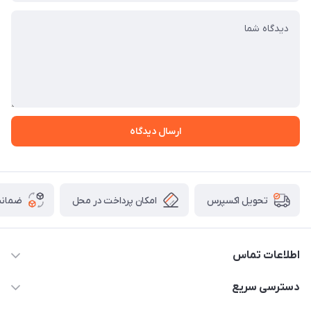
ارسال دیدگاه
امکان پرداخت در محل
ضمانت
تحویل اکسپرس
اطلاعات تماس
09165044753
دسترسی سریع
f.davoodi98@yahoo.com