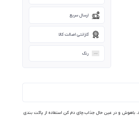
ارسال سریع
گارانتی اصالت کالا
رنگ
روری را به حداقل برسانید. درعوض، بگذارید چای مورد علاقه تان در دستگاه دمنده چای IDEALISK خیس بخورد. باهوش و در عین حال جذاب.چای دم کن استفاده از پاکت بندی