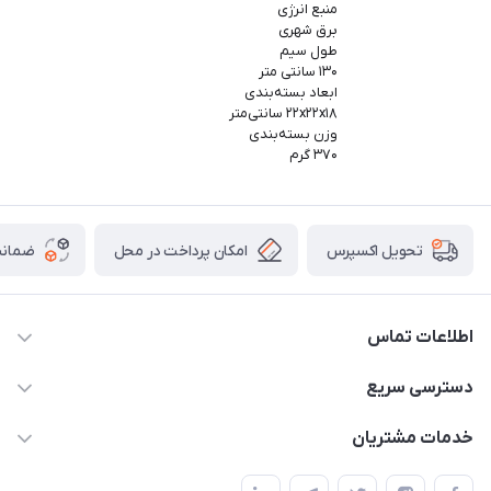
منبع انرژی
برق شهری
طول سیم
۱۳۰ سانتی متر
ابعاد بسته‌بندی
۲۲x۲۲x۱۸ سانتی‌متر
وزن بسته‌بندی
۳۷۰ گرم
امکان پرداخت در محل
ضمانت
تحویل اکسپرس
اطلاعات تماس
09165044753
دسترسی سریع
f.davoodi98@yahoo.com
حساب کاربری
خدمات مشتریان
امیدیه - پردیس - کوچه سوم
مجله فروشگاه
قوانین و مقررات