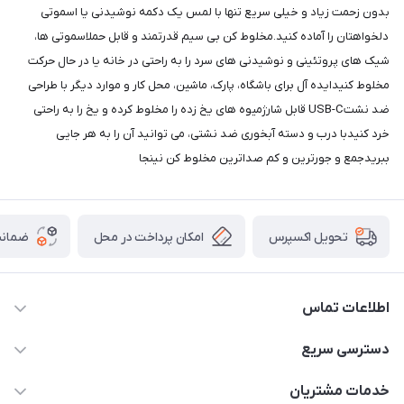
بدون زحمت زیاد و خیلی سریع تنها با لمس یک دکمه نوشیدنی یا اسموتی
دلخواهتان را آماده کنید.مخلوط کن بی سیم قدرتمند و قابل حملاسموتی ها،
شیک های پروتئینی و نوشیدنی های سرد را به راحتی در خانه یا در حال حرکت
مخلوط کنیدایده آل برای باشگاه، پارک، ماشین، محل کار و موارد دیگر با طراحی
ضد نشتUSB-C قابل شارژمیوه های یخ زده را مخلوط کرده و یخ را به راحتی
خرد کنیدبا درب و دسته آبخوری ضد نشتی، می توانید آن را به هر جایی
ببریدجمع و جورترین و کم صداترین مخلوط کن نینجا
امکان پرداخت در محل
ضمانت
تحویل اکسپرس
اطلاعات تماس
09165044753
دسترسی سریع
f.davoodi98@yahoo.com
حساب کاربری
خدمات مشتریان