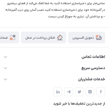
سانتی‌متر برای ذخیره‌سازی استفاده کنید.به شما کمک می‌کند از فضای بیشتری
در آشپزخانه خود برای ذخیره‌سازی استفاده کنید.نصب آسان روی درب آشپزخانه
– و برداشتن آن. نیازی به سوراخ کردن نیست.
امکان پرداخت در محل
ضمانت
تحویل اکسپرس
اطلاعات تماس
09165044753
دسترسی سریع
f.davoodi98@yahoo.com
حساب کاربری
خدمات مشتریان
امیدیه - پردیس - کوچه سوم
مجله فروشگاه
قوانین و مقررات
لیست محصولات
حریم خصوصی
درباره ما
از جدید‌ترین تخفیف‌ها با‌ خبر شوید
راهنما