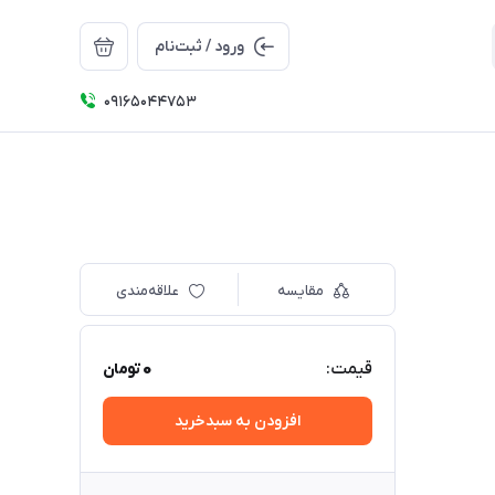
ورود / ثبت‌نام
09165044753
مقایسه
علاقه‌مندی
0
قیمت:
تومان
افزودن به سبدخرید