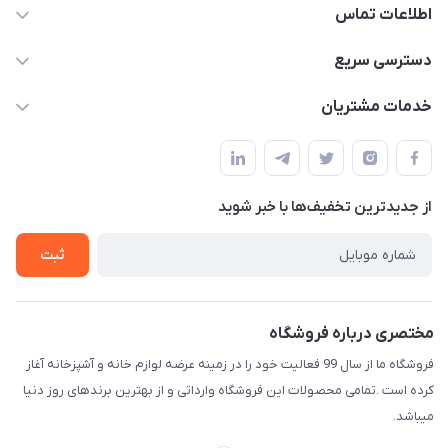
اطلاعات تماس
09165044753
دسترسی سریع
f.davoodi98@yahoo.com
حساب کاربری
خدمات مشتریان
امیدیه - پردیس - کوچه سوم
مجله فروشگاه
قوانین و مقررات
لیست محصولات
حریم خصوصی
درباره ما
از جدید‌ترین تخفیف‌ها با‌ خبر شوید
راهنما
تماس با ما
ثبت
مختصری درباره فروشگاه
فروشگاه ما از سال 99 فعالیت خود را در زمینه عرضه لوازم خانه و آشپزخانه آغاز
کرده است .تمامی محصولات این فروشگاه وارداتی و از بهترین برندهای روز دنیا
میباشد.