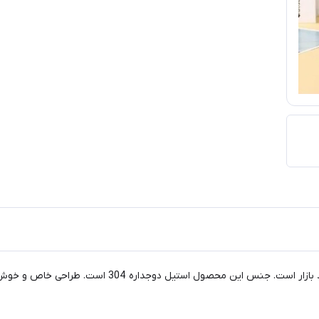
تراول ماگ مدل seygm یکی از بهترین محصولات پرطرفدار 