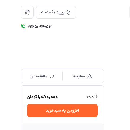
ورود / ثبت‌نام
09165044753
مقایسه
علاقه‌مندی
1,080,000
قیمت:
تومان
افزودن به سبدخرید