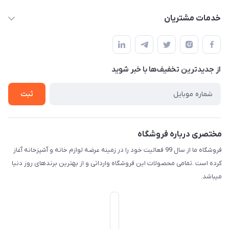
f.davoodi98@yahoo.com
حساب کاربری
خدمات مشتریان
امیدیه - پردیس - کوچه سوم
مجله فروشگاه
قوانین و مقررات
لیست محصولات
حریم خصوصی
درباره ما
از جدید‌ترین تخفیف‌ها با‌ خبر شوید
راهنما
تماس با ما
ثبت
مختصری درباره فروشگاه
فروشگاه ما از سال 99 فعالیت خود را در زمینه عرضه لوازم خانه و آشپزخانه آغاز
کرده است .تمامی محصولات این فروشگاه وارداتی و از بهترین برندهای روز دنیا
میباشد.