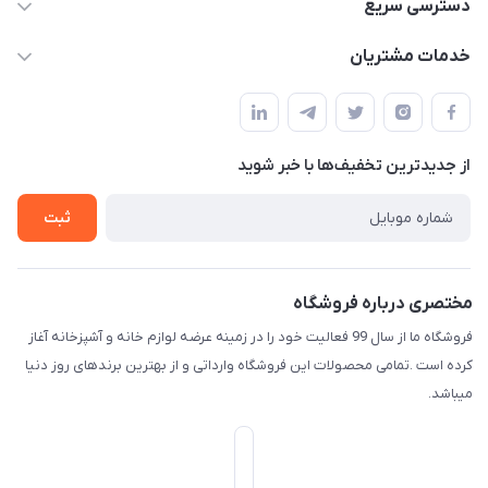
09165044753
دسترسی سریع
f.davoodi98@yahoo.com
حساب کاربری
خدمات مشتریان
امیدیه - پردیس - کوچه سوم
مجله فروشگاه
قوانین و مقررات
لیست محصولات
حریم خصوصی
درباره ما
از جدید‌ترین تخفیف‌ها با‌ خبر شوید
راهنما
تماس با ما
ثبت
مختصری درباره فروشگاه
فروشگاه ما از سال 99 فعالیت خود را در زمینه عرضه لوازم خانه و آشپزخانه آغاز
کرده است .تمامی محصولات این فروشگاه وارداتی و از بهترین برندهای روز دنیا
میباشد.