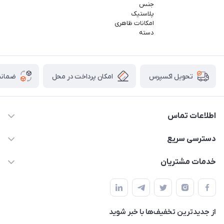
جنس
پلاستیک
امکانات ظاهری
دسته
امکان پرداخت در محل
ضمانت
تحویل اکسپرس
اطلاعات تماس
09165044753
دسترسی سریع
f.davoodi98@yahoo.com
حساب کاربری
خدمات مشتریان
امیدیه - پردیس - کوچه سوم
مجله فروشگاه
قوانین و مقررات
لیست محصولات
حریم خصوصی
درباره ما
از جدید‌ترین تخفیف‌ها با‌ خبر شوید
راهنما