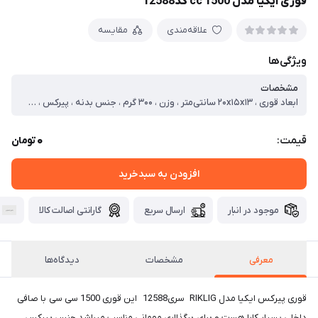
قوری ایکیا مدل 1500 cc کد12588
علاقه‌مندی
مقایسه
ویژگی‌ها
مشخصات
ابعاد قوری ، ۲۰x۱۵x۱۳ سانتی‌متر ، وزن ، ۳۰۰ گرم ، جنس بدنه ، پیرکس ، گنجایش ، ۱.۵ لیتر ، سایر توضیحات ، ابعاد طول با احتساب دسته ۲۰ سانتیمتر عرض ۱۵ سانت و ارتفاع ۱۳ سانت کنجایش ۱۵۰۰ سی سی بسیار مناسب برای پذیرایی مهمانی همچنین صافی داخلی دارا میباشد
0
قیمت:
تومان
افزودن به سبدخرید
موجود در انبار
ارسال سریع
گارانتی اصالت کالا
معرفی
مشخصات
دیدگاه‌ها
قوری پیرکس ایکیا مدل RIKLIG سری12588 این قوری 1500 سی سی با صافی
داخلی بسیار کارا هست و برای برگذااری مهمانی مناسب میباشد جنس پیرکس