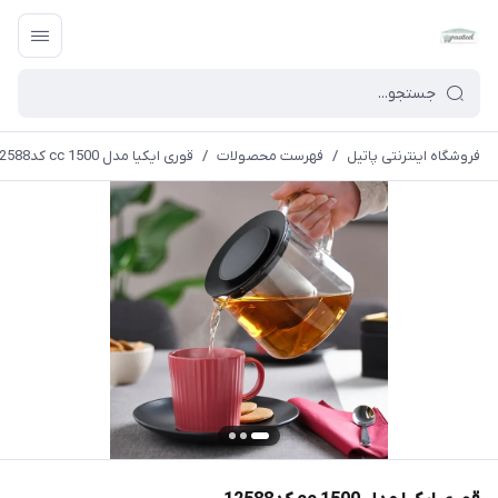
فروشگاه اینترنتی پاتیل
/
فهرست محصولات
/
قوری ایکیا مدل 1500 cc کد12588