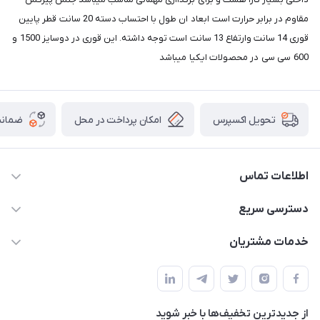
مقاوم در برابر حرارت است ابعاد ان طول با احتساب دسته 20 سانت قطر پایین
قوری 14 سانت وارتفاع 13 سانت است توجه داشته. این قوری در دوسایز 1500 و
600 سی سی در محصولات ایکیا میباشد
امکان پرداخت در محل
ضمانت
تحویل اکسپرس
اطلاعات تماس
09165044753
دسترسی سریع
f.davoodi98@yahoo.com
حساب کاربری
خدمات مشتریان
امیدیه - پردیس - کوچه سوم
مجله فروشگاه
قوانین و مقررات
لیست محصولات
حریم خصوصی
درباره ما
از جدید‌ترین تخفیف‌ها با‌ خبر شوید
راهنما