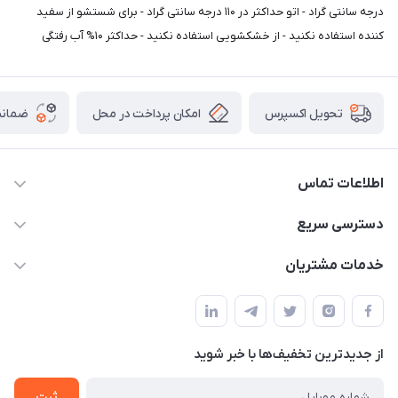
درجه سانتی گراد - اتو حداکثر در ۱۱۰ درجه سانتی گراد - برای شستشو از سفید
کننده استفاده نکنید - از خشکشویی استفاده نکنید - حداکثر ۱۰% آب رفتگی
امکان پرداخت در محل
ضمانت
تحویل اکسپرس
اطلاعات تماس
09165044753
دسترسی سریع
f.davoodi98@yahoo.com
حساب کاربری
خدمات مشتریان
امیدیه - پردیس - کوچه سوم
مجله فروشگاه
قوانین و مقررات
لیست محصولات
حریم خصوصی
درباره ما
از جدید‌ترین تخفیف‌ها با‌ خبر شوید
راهنما
تماس با ما
ثبت