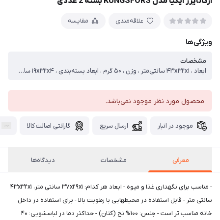
ارگانایزر ایکیا مدل KUNGSFORS بسته 2 عددی
علاقه‌مندی
مقایسه
ویژگی‌ها
مشخصات
ابعاد ، ۴۳x۳۲x۱ سانتی‌متر ، وزن ، ۵۰ گرم ، ابعاد بسته‌بندی ، ۱۹x۳۲x۴ سانتی‌متر ، وزن بسته‌بندی ، ۱۱۰ گرم ، جنس ، بامبو
محصول مورد نظر موجود نمی‌باشد.
موجود در انبار
ارسال سریع
گارانتی اصالت کالا
معرفی
مشخصات
دیدگاه‌ها
- مناسب برای نگهداری غذا و میوه - ابعاد هر کدام: ۳۷x۲۹x۱ سانتی متر، ۴۳x۳۲x۱
سانتی متر - قابل استفاده در محیطهایی با رطوبت بالا - برای استفاده در داخل
خانه مناسب تر است - جنس: ۱۰۰% نخ (کتان) - حداکثر دما در لباسشویی: ۴۰