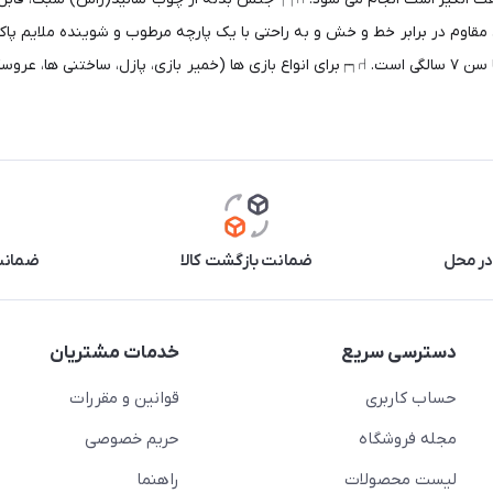
قاوم در برابر خط و خش و به راحتی با یک پارچه مرطوب و شوینده ملایم پا
مواد روی زمین جلوگیری می شود ⑁┑┍ مناسب برای کودکان نوپا تا سن ۷ سالگی است. ⑁┑┍برای انواع بازی ها (
در محل
ضمانت بازگشت کالا
ضمانت 
دسترسی سریع
خدمات مشتریان
حساب کاربری
قوانین و مقررات
مجله فروشگاه
حریم خصوصی
لیست محصولات
راهنما