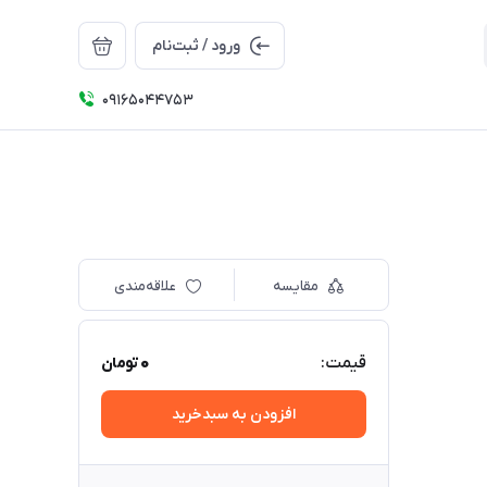
ورود / ثبت‌نام
09165044753
مقایسه
علاقه‌مندی
0
قیمت:
تومان
افزودن به سبدخرید