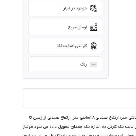
موجود در انبار
ارسال سریع
گارانتی اصالت کالا
رنگ
ابعاد میز: طول میز:۶۳سانتی متر؛ پهنای میز:۴۸ سانتی متر؛ ارتفاع میز: ۴۵سانتی متر ⑁ ابعاد صندلی: پهنای صندلی ۲۸سانتی متر؛ عمق صندلی:۲۸سانتی متر؛ ارتفاع صندلی:۲۸سانتی متر؛ ارتفاع صندلی از زمین تا
انتی متر، پهنا: ۴۷سانتی متر، ارتفاع: ۷سانتی متر؛ وزن خالص≈ ۶کیلوگرم. ⑁┑┍ محصول در قالب یک کارتن به اندازه یک چمدان تحویل داده می شود مونتاژ
بل حمل، ضدحساسیت و بدون بو است و به رنگ طبیعی است. ⑁┑┍