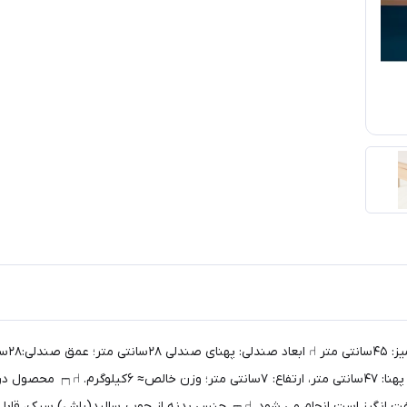
تکیه گاه:۵۰ سانتی متر ⌸ ابعاد جعبه دریافتی: طول: ۶۶ س
گفت انگیز است انجام می شود. ⑁┑┍ جنس بدنه از چوب سالید(راش) سبک، قا