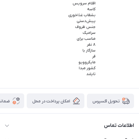
اقلام سرویس
کاسه
بشقاب غذاخوری
پیش‌دستی
جنس ظروف
سرامیک
مناسب برای
۸ نفر
سازگار با
فر
مایکروویو
کشور مبدا
تایلند
امکان پرداخت در محل
ضمانت
تحویل اکسپرس
اطلاعات تماس
09165044753