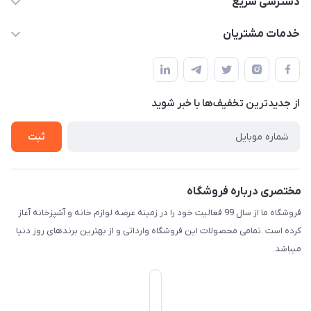
دسترسی سریع
f.davoodi98@yahoo.com
حساب کاربری
خدمات مشتریان
امیدیه - پردیس - کوچه سوم
مجله فروشگاه
قوانین و مقررات
لیست محصولات
حریم خصوصی
درباره ما
از جدید‌ترین تخفیف‌ها با‌ خبر شوید
راهنما
تماس با ما
ثبت
مختصری درباره فروشگاه
فروشگاه ما از سال 99 فعالیت خود را در زمینه عرضه لوازم خانه و آشپزخانه آغاز
کرده است .تمامی محصولات این فروشگاه وارداتی و از بهترین برندهای روز دنیا
میباشد.