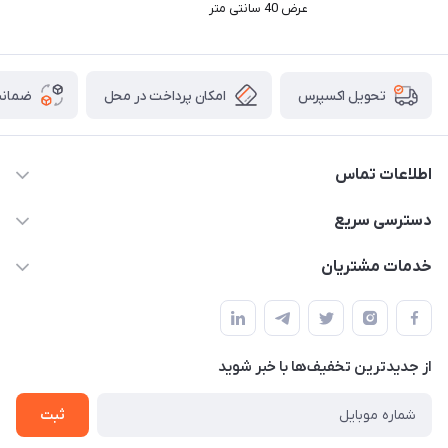
عرض 40 سانتی متر
امکان پرداخت در محل
ضمانت
تحویل اکسپرس
اطلاعات تماس
09165044753
دسترسی سریع
f.davoodi98@yahoo.com
حساب کاربری
خدمات مشتریان
امیدیه - پردیس - کوچه سوم
مجله فروشگاه
قوانین و مقررات
لیست محصولات
حریم خصوصی
درباره ما
از جدید‌ترین تخفیف‌ها با‌ خبر شوید
راهنما
تماس با ما
ثبت