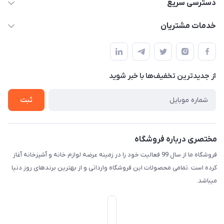
09165044753
دسترسی سریع
f.davoodi98@yahoo.com
حساب کاربری
خدمات مشتریان
امیدیه - پردیس - کوچه سوم
مجله فروشگاه
قوانین و مقررات
لیست محصولات
حریم خصوصی
درباره ما
از جدید‌ترین تخفیف‌ها با‌ خبر شوید
راهنما
تماس با ما
ثبت
مختصری درباره فروشگاه
فروشگاه ما از سال 99 فعالیت خود را در زمینه عرضه لوازم خانه و آشپزخانه آغاز
کرده است .تمامی محصولات این فروشگاه وارداتی و از بهترین برندهای روز دنیا
میباشد.