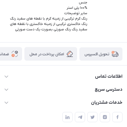
جنس
۱۰۰% پلی استر
سایر توضیحات
رنگ کرم ترکیبی از زمینه کرم با نقطه های سفید رنگ
رنگ خاکستری ترکیبی از زمینه خاکستری با نقطه های
سفید رنگ رنگ صورتی بصورت یک دست صورتی
امکان پرداخت در محل
ضمانت
تحویل اکسپرس
اطلاعات تماس
09165044753
دسترسی سریع
f.davoodi98@yahoo.com
حساب کاربری
خدمات مشتریان
امیدیه - پردیس - کوچه سوم
مجله فروشگاه
قوانین و مقررات
لیست محصولات
حریم خصوصی