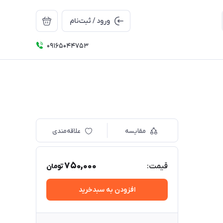
ورود / ثبت‌نام
09165044753
مقایسه
علاقه‌مندی
750,000
قیمت:
تومان
افزودن به سبدخرید