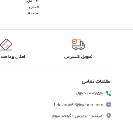
۲۹۲ گرم
جنس
شیشه
تحویل اکسپرس
امکان پرداخت 
اطلاعات تماس
09165044753
f.davoodi98@yahoo.com
امیدیه - پردیس - کوچه سوم