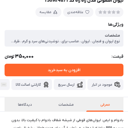
لیوان اسموتی مدل راه راه کد 1369n 4871
علاقه‌مندی
مقایسه
ویژگی‌ها
مشخصات
نوع لیوان و فنجان ، لیوان ، مناسب برای ، نوشیدنی‌های سرد و گرم ، ظرفیت ، ۵۰۰ سی سی ، نحوه شستشو ، شست‌وشو با ماشین ظرفشویی ، ابعاد ، ۷x۷x۱۳ سانتی‌متر ، وزن ، ۴۵۰ گرم ، جنس ، پیرکس ، تعداد تکه ، ۱ ، سایر توضیحات ، شیشه‌های شیشه‌ای ABHYAM با طراحی خطی ۵۵۰ میلی‌لیتری و درب‌های مخصوص آبمیوه، شیر، آبجو، نوشابه با لیوان مسافرتی قابل استفاده مجدد، ماگ مخصوص چای سبز و قهوه با درب دربسته - لیوان مخصوص چای سبز و قهوه با نی
350,000
قیمت:
تومان
افزودن به سبدخرید
موجود در انبار
ارسال سریع
گارانتی اصالت کالا
معرفی
مشخصات
دیدگاه‌ها
بادوام و ایمن: لیوان‌های قوطی از شیشه شفاف بادوام با کیفیت بالا، بدون
سرب و BPA ساخته شده‌اند. می‌توان از آن برای مدت طولانی با خیال راحت