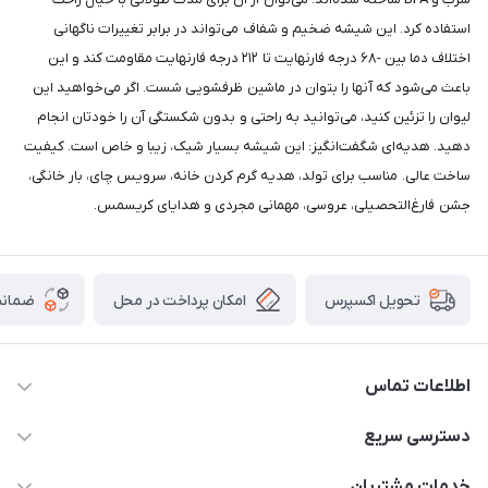
استفاده کرد. این شیشه ضخیم و شفاف می‌تواند در برابر تغییرات ناگهانی
اختلاف دما بین -۶۸ درجه فارنهایت تا ۲۱۲ درجه فارنهایت مقاومت کند و این
باعث می‌شود که آنها را بتوان در ماشین ظرفشویی شست. اگر می‌خواهید این
لیوان را تزئین کنید، می‌توانید به راحتی و بدون شکستگی آن را خودتان انجام
دهید. هدیه‌ای شگفت‌انگیز: این شیشه بسیار شیک، زیبا و خاص است. کیفیت
ساخت عالی. مناسب برای تولد، هدیه گرم کردن خانه، سرویس چای، بار خانگی،
جشن فارغ‌التحصیلی، عروسی، مهمانی مجردی و هدایای کریسمس.
امکان پرداخت در محل
ضمانت
تحویل اکسپرس
اطلاعات تماس
09165044753
دسترسی سریع
f.davoodi98@yahoo.com
حساب کاربری
خدمات مشتریان