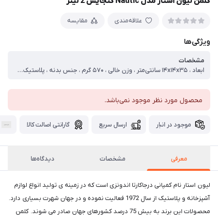
کلمن لیون استار مدل Nautic گنجایش 2 لیتر
علاقه‌مندی
مقایسه
ویژگی‌ها
مشخصات
ابعاد ، ۱۴x۱۴x۳۵ سانتی‌متر ، وزن خالی ، ۵۷۰ گرم ، جنس بدنه ، پلاستیک ، نوع خروجی آب ، ضامنی ، نوع دهانه ، پیچی ، گنجایش ، ۲ لیتر ، بازه گنجایش ، ۱-۲ لیتر
محصول مورد نظر موجود نمی‌باشد.
موجود در انبار
ارسال سریع
گارانتی اصالت کالا
معرفی
مشخصات
دیدگاه‌ها
لیون استار نام کمپانی درجاکارتا اندونزی است که در زمینه ی تولید انواع لوازم
آشپزخانه و پلاستیک از سال 1972 فعالیت نموده و در جهان شهرت بسیاری دارد‏.‏
محصولات این برند به بیش 75 درصد کشورهای جهان صادر می شوند‏.‏ کلمن