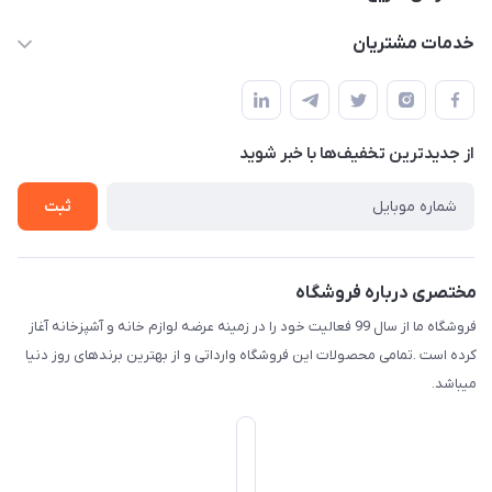
f.davoodi98@yahoo.com
حساب کاربری
خدمات مشتریان
امیدیه - پردیس - کوچه سوم
مجله فروشگاه
قوانین و مقررات
لیست محصولات
حریم خصوصی
درباره ما
از جدید‌ترین تخفیف‌ها با‌ خبر شوید
راهنما
تماس با ما
ثبت
مختصری درباره فروشگاه
فروشگاه ما از سال 99 فعالیت خود را در زمینه عرضه لوازم خانه و آشپزخانه آغاز
کرده است .تمامی محصولات این فروشگاه وارداتی و از بهترین برندهای روز دنیا
میباشد.