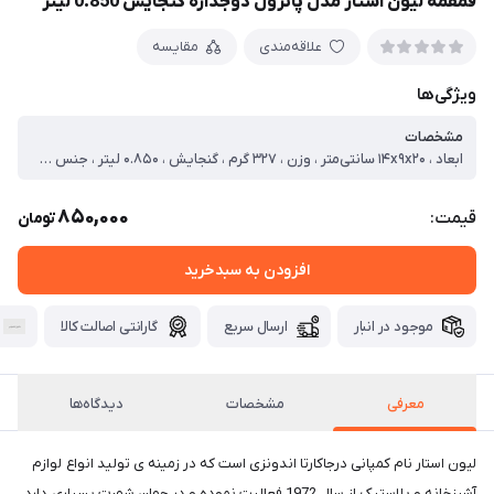
قمقمه لیون استار مدل پاترول دوجداره گنجایش 0.850 لیتر
علاقه‌مندی
مقایسه
ویژگی‌ها
مشخصات
ابعاد ، ۱۴x۹x۲۰ سانتی‌متر ، وزن ، ۳۲۷ گرم ، گنجایش ، ۰.۸۵۰ لیتر ، جنس ، پلاستیک ، نحوه خروج نوشیدنی ، ضامنی ، نوع دهانه ، پیچی ، نوع عایق حرارتی ، پلاستیک
850,000
قیمت:
تومان
افزودن به سبدخرید
موجود در انبار
ارسال سریع
گارانتی اصالت کالا
معرفی
مشخصات
دیدگاه‌ها
لیون استار نام کمپانی درجاکارتا اندونزی است که در زمینه ی تولید انواع لوازم
آشپزخانه و پلاستیک از سال 1972 فعالیت نموده و در جهان شهرت بسیاری دارد‏.‏