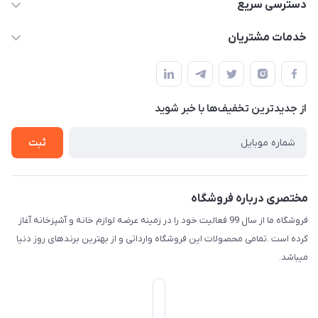
09165044753
دسترسی سریع
f.davoodi98@yahoo.com
حساب کاربری
خدمات مشتریان
امیدیه - پردیس - کوچه سوم
مجله فروشگاه
قوانین و مقررات
لیست محصولات
حریم خصوصی
درباره ما
از جدید‌ترین تخفیف‌ها با‌ خبر شوید
راهنما
تماس با ما
ثبت
مختصری درباره فروشگاه
فروشگاه ما از سال 99 فعالیت خود را در زمینه عرضه لوازم خانه و آشپزخانه آغاز
کرده است .تمامی محصولات این فروشگاه وارداتی و از بهترین برندهای روز دنیا
میباشد.