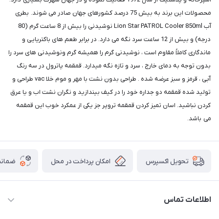
محصولات این برند به بیش 75 درصد کشورهای جهان صادر می شوند‏.‏ بطری
آب Lion Star PATROL Cooler 850ml نوشیدنی را بیش از 8 ساعت گرم (80
درجه) و بیش از 12 ساعت سرد نگه می دارد. در برابر طعم های باکتریایی و
ماندگاری کاملاً مقاوم است ، نوشیدنی گرم را همیشه گرم ونوشیدنی های سرد را
بدون توجه به دمای خارج ، سرد و تازه نگه میدارد. قمقمه پاترول در سه رنگ
آبی ، قرمز و سبز عرضه شده . طراحی بدون نشت با مهر و موم خلا vac طراحی و
تولید شده قمقمه دو جداره خود را در کیف بیندازید و نگران نشت اب و یا عرق
کردن نباشید. اسان تمیز کردن قمقمه تروپر جز یکی از عمکرد خوب این قمقمه
می باشد.
امکان پرداخت در محل
ضمانت
تحویل اکسپرس
اطلاعات تماس