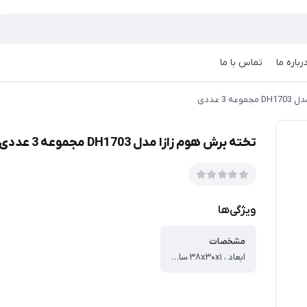
رباره ما
تماس با ما
 3 عددی
تخته برش هوم زازا مدل DH1703 مجموعه 3 عددی
ویژگی‌ها
مشخصات
ابعاد ، ۳۸x۳۰x۱ سانتی‌متر ، وزن ، ۰.۲۴۰ کیلوگرم ، جنس بدنه ، پلی‌پروپیلن ، امکانات ظاهری ، دسته ، سایر توضیحات ، - طراحی جذاب - کیفیت ساخت فوق العاده - ضد خش - ضد لغزش - بدنه نشکن