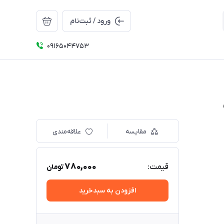
ورود / ثبت‌نام
09165044753
مقایسه
علاقه‌مندی
780,000
قیمت:
تومان
افزودن به سبدخرید