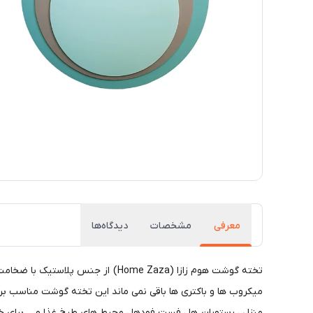
معرفی
مشخصات
دیدگاه‌ها
منزل ، رستوران ها ، فست فودها ، محیط های طبخ غذا و ... برای خ