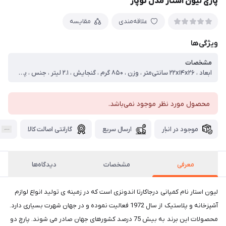
پارچ لیون استار مدل توپاز
علاقه‌مندی
مقایسه
ویژگی‌ها
مشخصات
ابعاد ، ۲۲x۱۴x۲۶ سانتی‌متر ، وزن ، ۸۵۰ گرم ، گنجایش ، ۲.۱ لیتر ، جنس ، پلاستیک ، امکانات ظاهری ، در ، قابلیت شست‌وشو ، با دست ، با ماشین ظرف‌شویی ، قابلیت‌ها ، تغییر نحوه خروج آب
محصول مورد نظر موجود نمی‌باشد.
موجود در انبار
ارسال سریع
گارانتی اصالت کالا
معرفی
مشخصات
دیدگاه‌ها
لیون استار نام کمپانی درجاکارتا اندونزی است که در زمینه ی تولید انواع لوازم
آشپزخانه و پلاستیک از سال 1972 فعالیت نموده و در جهان شهرت بسیاری دارد‏.‏
محصولات این برند به بیش 75 درصد کشورهای جهان صادر می شوند‏.‏ پارچ دو