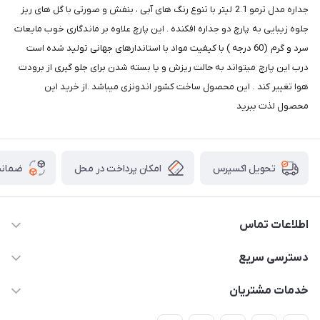
جداره مدل ترمو 2.1 لیتر با تنوع رنگ های آبی ، بنفش و صورتی با گل های ریز
جلوه زیبایی به پارچ دو جداره افکنده . این پارچ علاوه بر ماندگاری خوب مایعات
سرد و گرم (60 درجه ) با کیفیت مواد با استاندارهای جهانی تولید شده است
درب این پارچ میتواند به حالت ریزش و یا بسته شدن برای جلو گیری از برودت
هوا تغییر کند . این محصول ساخت کشور اندونزی میباشد .از خرید این
محصول لذت ببرید
امکان پرداخت در محل
ضمانت
تحویل اکسپرس
اطلاعات تماس
09165044753
دسترسی سریع
f.davoodi98@yahoo.com
حساب کاربری
خدمات مشتریان
امیدیه - پردیس - کوچه سوم
مجله فروشگاه
قوانین و مقررات