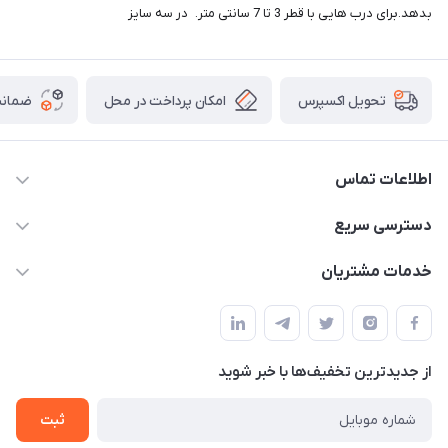
بدهد.برای درب هایی با قطر 3 تا 7 سانتی متر. در سه سایز
امکان پرداخت در محل
ضمانت
تحویل اکسپرس
اطلاعات تماس
09165044753
دسترسی سریع
f.davoodi98@yahoo.com
حساب کاربری
خدمات مشتریان
امیدیه - پردیس - کوچه سوم
مجله فروشگاه
قوانین و مقررات
لیست محصولات
حریم خصوصی
درباره ما
از جدید‌ترین تخفیف‌ها با‌ خبر شوید
راهنما
تماس با ما
ثبت