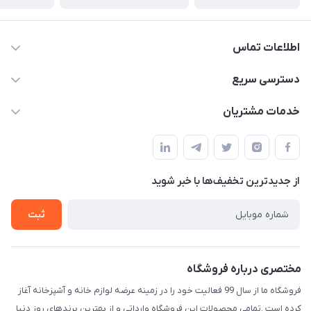
اطلاعات تماس
09165044753
دسترسی سریع
f.davoodi98@yahoo.com
حساب کاربری
خدمات مشتریان
امیدیه - پردیس - کوچه سوم
مجله فروشگاه
قوانین و مقررات
لیست محصولات
حریم خصوصی
درباره ما
از جدید‌ترین تخفیف‌ها با‌ خبر شوید
راهنما
تماس با ما
ثبت
مختصری درباره فروشگاه
فروشگاه ما از سال 99 فعالیت خود را در زمینه عرضه لوازم خانه و آشپزخانه آغاز
کرده است .تمامی محصولات این فروشگاه وارداتی و از بهترین برندهای روز دنیا