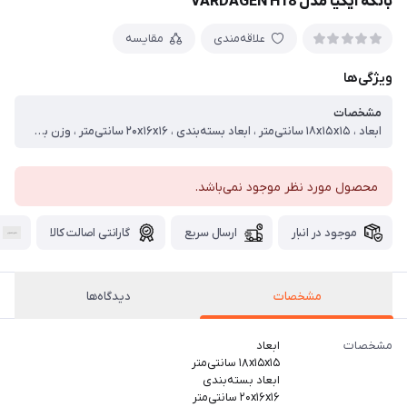
بانکه ایکیا مدل VARDAGEN H18
علاقه‌مندی
مقایسه
ویژگی‌ها
مشخصات
ابعاد ، ۱۸x۱۵x۱۵ سانتی‌متر ، ابعاد بسته‌بندی ، ۲۰x۱۶x۱۶ سانتی‌متر ، وزن بسته‌بندی ، ۱۵۰۰ گرم ، گنجایش ، ۱.۹ لیتر لیتر ، تعداد تکه ، ۱ ، جنس بدنه ، شیشه ، جنس در ، شیشه ، نحوه بسته شدن ، ساده ، قابلیت شست‌وشو ، با ماشین ظرف‌شویی ، سایر توضیحات ، ابعاد کلی محصول : ارتفاع ۲۹ سانتی متر قطر ۱۱ سانتی متر جنس محصول شیشه با توجه به ضخامت شیشه مقدار کمی موج انحنای شیشه و نقاط کوچک روی بدنه شیشه قرار دارد درب شیشه دارای یک محافظ سیلیکونی
محصول مورد نظر موجود نمی‌باشد.
موجود در انبار
ارسال سریع
گارانتی اصالت کالا
مشخصات
دیدگاه‌ها
مشخصات
ابعاد
۱۸x۱۵x۱۵ سانتی‌متر
ابعاد بسته‌بندی
۲۰x۱۶x۱۶ سانتی‌متر