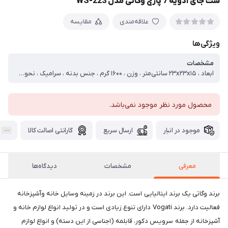
ست جای ادویه 7 پارچ وگاتی مدل WS-223
علاقه‌مندی
مقایسه
ویژگی‌ها
مشخصات
ابعاد ، ۲۳x۲۳x۱۵ سانتی‌متر ، وزن ، ۱۶۰۰ گرم ، جنس بدنه ، سرامیک ، نحوه بسته شدن ، چفتی ، قابلیت شست‌وشو ، با دست ، با ماشین ظرف‌شویی ، سایر توضیحات ، استند نگهدارنده با قابلیت چرخش ْ۳۶۰ْْ
محصول مورد نظر موجود نمی‌باشد.
موجود در انبار
ارسال سریع
گارانتی اصالت کالا
معرفی
مشخصات
دیدگاه‌ها
برند وگاتی یک برند ایتالیایی است. این برند در زمینه وسایل خانه وآشپزخانه
فعالیت دارد. برند Vogati دارای تنوع زیادی است و در تولید انواع لوازم خانه و
آشپزخانه از جمله سرویس دکور، قابلمه (اجناسی از این دسته) و انواع لوازم