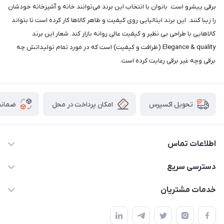
برقی پیشرو است. بانوان با انتخاب این برند می‌توانند خانه و آشپزخانه خودشان
را زیبا کنند. این برند ایتالیایی روی کیفیت و ظاهر کالاها کار کرده است تا بتواند
کالاهایی با طراحی بی نظیر و کیفیت عالی روانه بازار کند. شعار این برند
Elegance & quality (ظرافت و کیفیت) است که در مورد تمام تولیداتش چه
برقی وچه غیر برقی رعایت کرده است.
امکان پرداخت در محل
ضمانت
تحویل اکسپرس
اطلاعات تماس
09165044753
دسترسی سریع
f.davoodi98@yahoo.com
حساب کاربری
خدمات مشتریان
امیدیه - پردیس - کوچه سوم
مجله فروشگاه
قوانین و مقررات
لیست محصولات