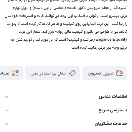
آشپزخانه از جمله سرویس دکور، قابلمه (اجناسی از این دسته) و انواع لوازم
برقی پیشرو است. بانوان با انتخاب این برند می‌توانند خانه و آشپزخانه خودشان
را زیبا کنند. این برند ایتالیایی روی کیفیت و ظاهر کالاها کار کرده است تا بتواند
کالاهایی با طراحی بی نظیر و کیفیت عالی روانه بازار کند. شعار این برند
Elegance & quality (ظرافت و کیفیت) است که در مورد تمام تولیداتش چه
برقی وچه غیر برقی رعایت کرده است.
امکان پرداخت در محل
ضمانت
تحویل اکسپرس
اطلاعات تماس
09165044753
دسترسی سریع
f.davoodi98@yahoo.com
حساب کاربری
خدمات مشتریان
امیدیه - پردیس - کوچه سوم
مجله فروشگاه