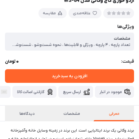
اردو خوری کاج وگاتی مدل WS-84
علاقه‌مندی
مقایسه
ویژگی‌ها
مشخصات
تعداد پارچه ، ۴ پارچه ، ویژگی و قابلیت‌ها ، نحوه شست‌وشو ، شست‌وشو با دست و با ماشین ظرفشویی ، طراحی و ساختار ظاهری ، جنس ، پلی‌استر
0
قیمت:
تومان
افزودن به سبدخرید
موجود در انبار
ارسال سریع
گارانتی اصالت کالا
معرفی
مشخصات
دیدگاه‌ها
برند وگاتی یک برند ایتالیایی است. این برند در زمینه وسایل خانه وآشپزخانه
فعالیت دارد. برند Vogati دارای تنوع زیادی است و در تولید انواع لوازم خانه و