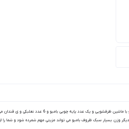
این سرویس شامل 6فنجان سرامیکی لعاب خورده ک قابل شسشتو 
گر وزن بسیار سبک ظروف بامبو می تواند مزیتی مهم شمرده شود و شما را از