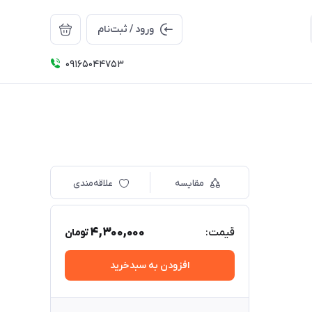
ورود / ثبت‌نام
09165044753
مقایسه
علاقه‌مندی
4,300,000
قیمت:
تومان
افزودن به سبدخرید