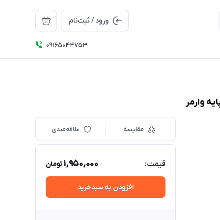
ورود / ثبت‌نام
09165044753
مقایسه
علاقه‌مندی
1,950,000
قیمت:
تومان
افزودن به سبدخرید