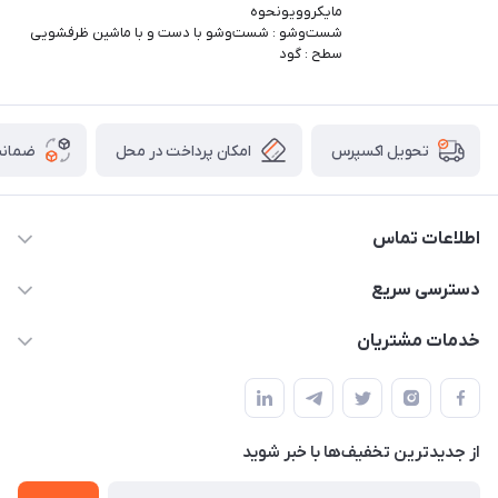
مایکروویونحوه
شست‌وشو : شست‌وشو با دست و با ماشین ظرفشویی
سطح : گود
امکان پرداخت در محل
ضمانت
تحویل اکسپرس
اطلاعات تماس
09165044753
دسترسی سریع
f.davoodi98@yahoo.com
حساب کاربری
خدمات مشتریان
امیدیه - پردیس - کوچه سوم
مجله فروشگاه
قوانین و مقررات
لیست محصولات
حریم خصوصی
درباره ما
از جدید‌ترین تخفیف‌ها با‌ خبر شوید
راهنما
تماس با ما