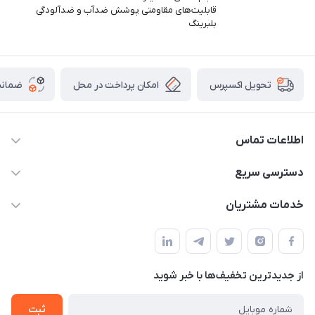
قابلیت‌های مقاومتی پوشش ضدآب و ضدآلودگی
بلبرینگ
امکان پرداخت در محل
ضمانت
تحویل اکسپرس
اطلاعات تماس
09165044753
دسترسی سریع
f.davoodi98@yahoo.com
حساب کاربری
خدمات مشتریان
امیدیه - پردیس - کوچه سوم
مجله فروشگاه
قوانین و مقررات
لیست محصولات
حریم خصوصی
درباره ما
از جدید‌ترین تخفیف‌ها با‌ خبر شوید
راهنما
تماس با ما
ثبت