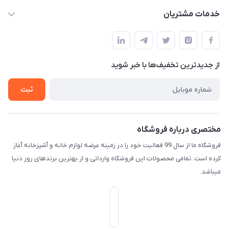
f.davoodi98@yahoo.com
حساب کاربری
خدمات مشتریان
امیدیه - پردیس - کوچه سوم
مجله فروشگاه
قوانین و مقررات
لیست محصولات
حریم خصوصی
درباره ما
از جدید‌ترین تخفیف‌ها با‌ خبر شوید
راهنما
تماس با ما
ثبت
مختصری درباره فروشگاه
فروشگاه ما از سال 99 فعالیت خود را در زمینه عرضه لوازم خانه و آشپزخانه آغاز
کرده است .تمامی محصولات این فروشگاه وارداتی و از بهترین برندهای روز دنیا
میباشد.