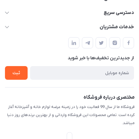
09165044753
دسترسی سریع
f.davoodi98@yahoo.com
حساب کاربری
خدمات مشتریان
امیدیه - پردیس - کوچه سوم
مجله فروشگاه
قوانین و مقررات
لیست محصولات
حریم خصوصی
درباره ما
از جدید‌ترین تخفیف‌ها با‌ خبر شوید
راهنما
تماس با ما
ثبت
مختصری درباره فروشگاه
فروشگاه ما از سال 99 فعالیت خود را در زمینه عرضه لوازم خانه و آشپزخانه آغاز
کرده است .تمامی محصولات این فروشگاه وارداتی و از بهترین برندهای روز دنیا
میباشد.