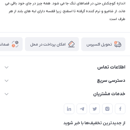
اندازه کوچکش حتی در فضاهای تنگ جا می شود. همه چیز در جای خود باقی می
ماند، از شامپو و نرم کننده گرفته تا اسفنج، زیرا قفسه دارای لبه های بلند از هر
طرف است.
امکان پرداخت در محل
ضمانت
تحویل اکسپرس
اطلاعات تماس
09165044753
دسترسی سریع
f.davoodi98@yahoo.com
حساب کاربری
خدمات مشتریان
امیدیه - پردیس - کوچه سوم
مجله فروشگاه
قوانین و مقررات
لیست محصولات
حریم خصوصی
درباره ما
از جدید‌ترین تخفیف‌ها با‌ خبر شوید
راهنما