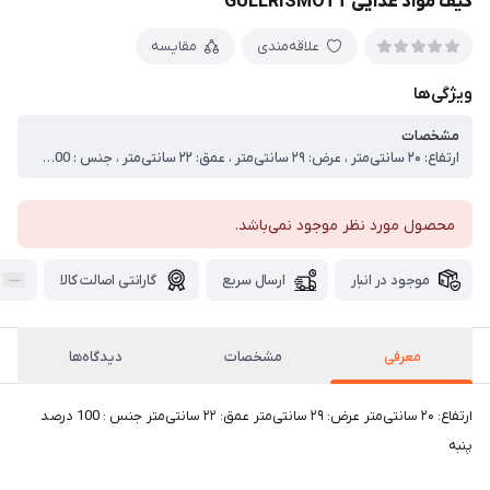
کیف مواد غذایی GULLRISMOTT
علاقه‌مندی
مقایسه
ویژگی‌ها
مشخصات
ارتفاع: ۲۰ سانتی‌متر ، عرض: ۲۹ سانتی‌متر ، عمق: ۲۲ سانتی‌متر ، جنس : 100 درصد پنبه ، حداکثر ۵٪ آبرفتگی. ، با دست بشویید، حداکثر ۴۰ درجه سانتیگراد. ، از سفیدکننده استفاده نکنید. ، در خشک‌کن ماشین لباسشویی، دمای پایین (حداکثر ۶۰ درجه سانتیگراد). ، اتو، حداکثر ۱۵۰ درجه سانتیگراد. ، از پشت اتو کنید. ، این کیسه پارچه‌ای، سطح ترد و مغز انعطاف‌پذیر نان را حفظ می‌کند. کیسه را بشویید و بارها و بارها از آن استفاده کنید، آن را تا شده نگهداری کنید ، فضایی اشغال نمیکند – مخصوص مواد خشک و سبزیجات ریشه‌ای ، نان و شیرینی‌های خانگی را در این کیسه نگهداری کنید . ، سطح ترد نان را حفظ می‌کند و از نرم و خمیر شدن آن جلوگیری می‌کند زیرا پارچه اجازه گردش هوا را می‌دهد. ، قابل آویزان کردن است .
محصول مورد نظر موجود نمی‌باشد.
موجود در انبار
ارسال سریع
گارانتی اصالت کالا
معرفی
مشخصات
دیدگاه‌ها
ارتفاع: ۲۰ سانتی‌متر عرض: ۲۹ سانتی‌متر عمق: ۲۲ سانتی‌متر جنس : 100 درصد
پنبه