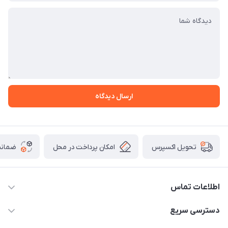
ارسال دیدگاه
امکان پرداخت در محل
ضمانت
تحویل اکسپرس
اطلاعات تماس
09165044753
دسترسی سریع
f.davoodi98@yahoo.com