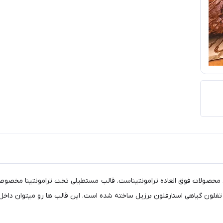
محصولات فوق العاده ترامونتیناست. قالب مستطیلی تخت ترامونتینا مخصوص ب
فلون گیاهی استارفلون برزیل ساخته شده است. این قالب ها رو میتوان داخ