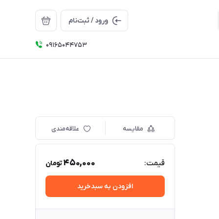
ورود / ثبت‌نام
09165044753
مقایسه
علاقه‌مندی
450,000
قیمت:
تومان
افزودن به سبدخرید