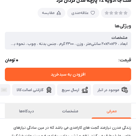
ست جا ادویه 12 پارچه مدل گردان گرد
علاقه‌مندی
مقایسه
ویژگی‌ها
مشخصات
ابعاد ، ۲۰x۲۰x۲۶ سانتی‌متر ، وزن ، ۲۳۰۰ گرم ، جنس بدنه ، چوب ، نحوه بسته شدن ، پیچی ، قابلیت شست‌وشو ، با دست
0
قیمت:
تومان
افزودن به سبدخرید
موجود در انبار
ارسال سریع
گارانتی اصالت کالا
معرفی
مشخصات
دیدگاه‌ها
زندگی مدرن نیازمند گجت های کارامدی می باشد که در عین سادگی نیازهای
خاص ما را برطرف می کنند. نظم و ترتیب دادن به ادویه و سبزیجات خشک از