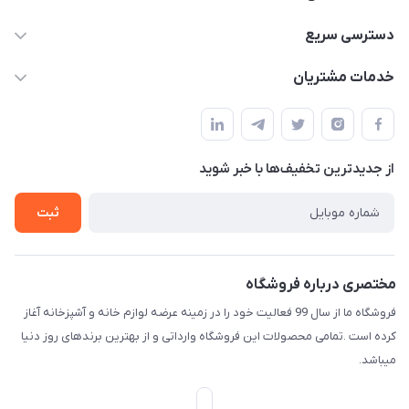
09165044753
دسترسی سریع
f.davoodi98@yahoo.com
حساب کاربری
خدمات مشتریان
امیدیه - پردیس - کوچه سوم
مجله فروشگاه
قوانین و مقررات
لیست محصولات
حریم خصوصی
درباره ما
از جدید‌ترین تخفیف‌ها با‌ خبر شوید
راهنما
تماس با ما
ثبت
مختصری درباره فروشگاه
فروشگاه ما از سال 99 فعالیت خود را در زمینه عرضه لوازم خانه و آشپزخانه آغاز
کرده است .تمامی محصولات این فروشگاه وارداتی و از بهترین برندهای روز دنیا
میباشد.