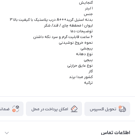
گنجایش
۱ لیتر
جنس
بدنه استیل گرید+++A درب پلاستیک با کیفیت بالا ۳
لیوان ۱ محفظه چای / قند/ شکر
توضیحات دما
۶ ساعت قابلیت گرم و سرد نگه داشتن
نحوه خروج نوشیدنی
پیچشی
نوع دهانه
پیچی
نوع عایق حرارتی
گاز
کشور مبدا برند
ترکیه
امکان پرداخت در محل
ضمانت
تحویل اکسپرس
اطلاعات تماس