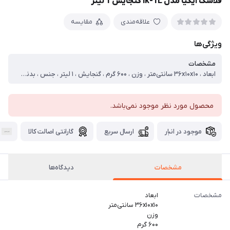
فلاسک ایکیا مدل ik-1L گنجایش 1 لیتر
علاقه‌مندی
مقایسه
ویژگی‌ها
مشخصات
ابعاد ، ۳۶x۱۰x۱۰ سانتی‌متر ، وزن ، ۶۰۰ گرم ، گنجایش ، ۱ لیتر ، جنس ، بدنه استیل گرید+++A درب پلاستیک با کیفیت بالا ۳ لیوان ۱ محفظه چای / قند/ شکر ، توضیحات دما ، ۶ ساعت قابلیت گرم و سرد نگه داشتن ، نحوه خروج نوشیدنی ، پیچشی ، نوع دهانه ، پیچی ، نوع عایق حرارتی ، گاز ، کشور مبدا برند ، ترکیه
محصول مورد نظر موجود نمی‌باشد.
موجود در انبار
ارسال سریع
گارانتی اصالت کالا
مشخصات
دیدگاه‌ها
مشخصات
ابعاد
۳۶x۱۰x۱۰ سانتی‌متر
وزن
۶۰۰ گرم