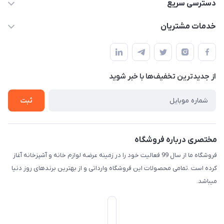
09165044753
دسترسی سریع
f.davoodi98@yahoo.com
حساب کاربری
خدمات مشتریان
امیدیه - پردیس - کوچه سوم
مجله فروشگاه
قوانین و مقررات
لیست محصولات
حریم خصوصی
درباره ما
از جدید‌ترین تخفیف‌ها با‌ خبر شوید
راهنما
تماس با ما
ثبت
مختصری درباره فروشگاه
فروشگاه ما از سال 99 فعالیت خود را در زمینه عرضه لوازم خانه و آشپزخانه آغاز
کرده است .تمامی محصولات این فروشگاه وارداتی و از بهترین برندهای روز دنیا
میباشد.