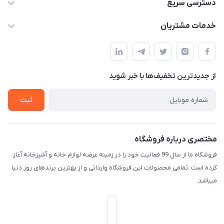
09165044753
دسترسی سریع
f.davoodi98@yahoo.com
حساب کاربری
خدمات مشتریان
امیدیه - پردیس - کوچه سوم
مجله فروشگاه
قوانین و مقررات
لیست محصولات
حریم خصوصی
درباره ما
از جدید‌ترین تخفیف‌ها با‌ خبر شوید
راهنما
تماس با ما
ثبت
مختصری درباره فروشگاه
فروشگاه ما از سال 99 فعالیت خود را در زمینه عرضه لوازم خانه و آشپزخانه آغاز
کرده است .تمامی محصولات این فروشگاه وارداتی و از بهترین برندهای روز دنیا
میباشد.